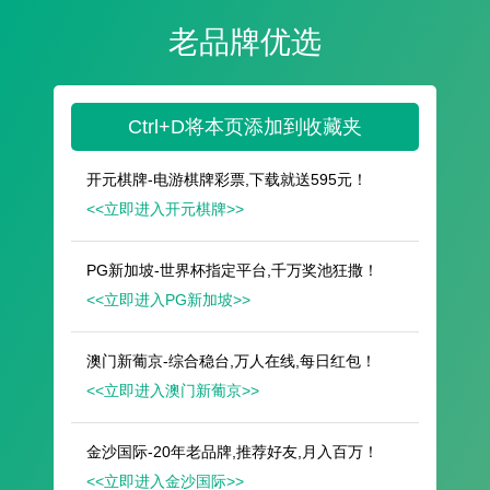
遥想公瑾当年，小乔初嫁了，雄姿英发。
羽扇纶巾，谈笑间，樯橹灰飞烟灭。
故国神游，多情应笑我，早生华发。
人生如梦，一尊还酹江月。